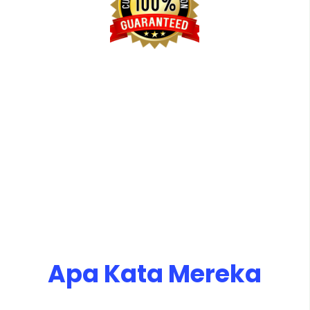
Garansi Kepuasan 100%
Lorem ipsum dolor sit amet, consectetur adipiscing elit.
In vitae ultricies erat. Vestibulum dictum feugiat risus sit
amet lacinia. Phasellus maximus id lacus sed varius.
Aenean dapibus hendrerit eros, eget varius orci mollis
vitae. Maecenas pharetra consequat erat, eget molestie
nisl semper et. Etiam fringilla urna quis est imperdiet
mollis.
Apa Kata Mereka