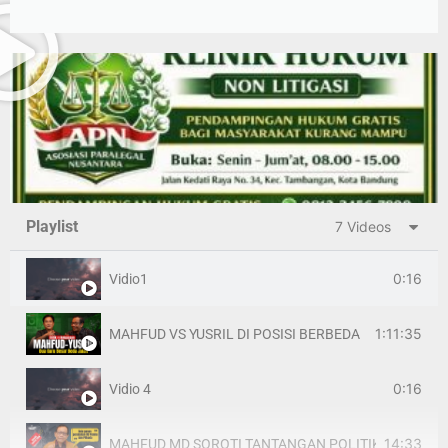
Playlist
7 Videos
0:16
Vidio1
1:11:35
MAHFUD VS YUSRIL DI POSISI BERBEDA
0:16
Vidio 4
14:33
MAHFUD MD SOROTI TANTANGAN POLITIK-HUKUM 2